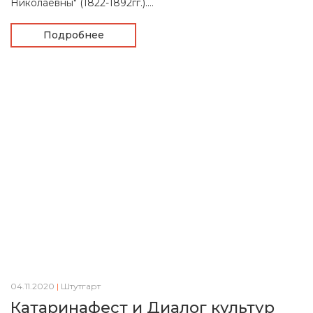
Николаевны" (1822-1892гг.)....
Подробнее
04.11.2020
|
Штутгарт
Катаринафест и Диалог культур