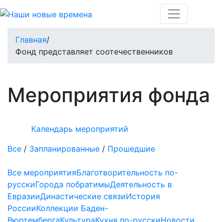
Главная
/
Фонд представляет соотечественников
Мероприятия фонда
Календарь мероприятий
Все
/
Запланированные
/
Прошедшие
Все мероприятия
Благотворительность по-
русски
Города побратимы
Деятельность в
Евразии
Династические связи
История
России
Коллекции Баден-
Вюртемберга
Культура
Кухня по-русски
Новости