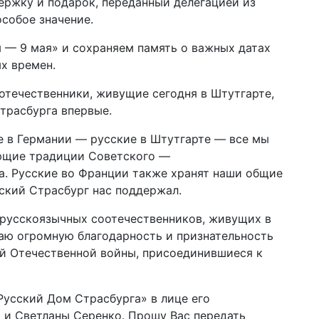
ержку и подарок, переданный делегацией из
особое значение.
 — 9 мая» и сохраняем память о важных датах
х времен.
течественники, живущие сегодня в Штутгарте,
трасбурга впервые.
е в Германии — русские в Штутгарте — все мы
ющие традиции Советского —
а. Русские во Франции также хранят наши общие
ский Страсбург нас поддержал.
русскоязычных соотечественников, живущих в
ю огромную благодарность и признательность
й Отечественной войны, присоединившиеся к
Русский Дом Страсбурга» в лице его
 и Светланы Серенко. Прошу Вас передать