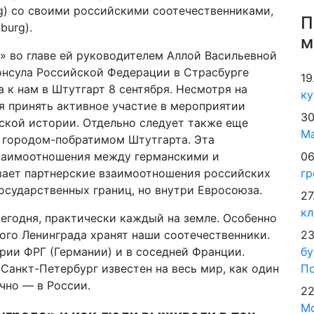
g) со своими российскими соотечественниками,
П
burg).
м
» во главе ей руководителем Аллой Васильевной
онсула Российской Федерации в Страсбурге
19
 к нам в Штутгарт 8 сентября. Несмотря на
ку
мя принять активное участие в мероприятии
30
ской истории. Отдельно следует также еще
М
я городом-побратимом Штутгарта. Эта
взаимоотношения между германскими и
06
вает партнерские взаимоотношения российских
гр
осударственных границ, но внутри Евросоюза.
27
кл
сегодня, практически каждый на земле. Особенно
ого Ленинграда хранят наши соотечественники.
23
рии ФРГ (Германии) и в соседней Франции.
бу
анкт-Петербург известен на весь мир, как один
По
чно — в России.
22
Мо