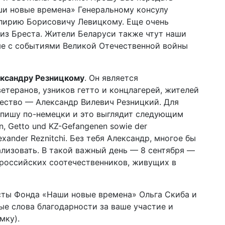
ши новые времена» Генеральному консулу
лирию Борисовичу Левицкому. Еще очень
из Бреста. Жители Беларуси также чтут наши
ые с событиями Великой Отечественной войны
ксандру Резницкому
. Он является
етеранов, узников гетто и концлагерей, жителей
ество — Александр Вилевич Резницкий. Для
апишу по-немецки и это выглядит следующим
n, Getto und KZ-Gefangenen sowie der
exander Reznitchi. Без тебя Александр, многое бы
еализовать. В такой важный день — 8 сентября —
российских соотечественников, живущих в
ты Фонда «Наши новые времена» Ольга Скиба и
ые слова благодарности за ваше участие и
мку).