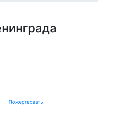
енинграда
Окажите поддержку русcким
проектам в Германии
Пожертвовать