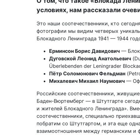
О том, что такое «Блокада Лени
условиях, нам рассказали очев
Это наши соотечественники, кто сегодн
фотографии мы видим четверых уникаль
Блокадного Ленинграда 1941 — 1944 годо
Ерминсон Борис Давидович
— Блока
Дуговской Леонид Анатольевич
(Du
Überlebenden der Leningrader Blocka
Пётр Соломонович Фельдман
(Petr
Михалевич Михаил Наумович
— Офи
Российские соотечественники, живущие
Баден-Вюртемберг — в Штутгарте сегодн
и жителей Блокадного Ленинграда». Вме
соотечественники, специально приехавш
побратим со Штутгартом, и эта еще одн
взаимоотношения между германским и 