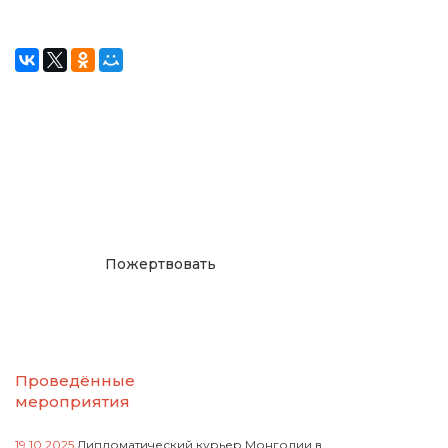
Окажите поддержку
русcким проектам в
Германии
Пожертвовать
Проведённые
мероприятия
19.10.2025
Дипломатический курьер Монголии в