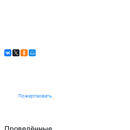
Окажите поддержку русcким проектам
в Германии
Пожертвовать
Проведённые