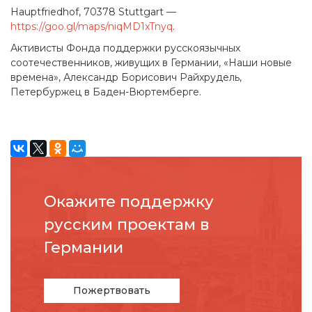
Hauptfriedhof, 70378 Stuttgart —
https://goo.gl/maps/niqMD1xTnyq
.
Активисты Фонда поддержки русскоязычных
соотечественников, живущих в Германии, «Наши новые
времена», Александр Борисович Райхрудель,
Петербуржец в Баден-Вюртемберге.
Окажите поддержку
русcким проектам в
Германии
Пожертвовать