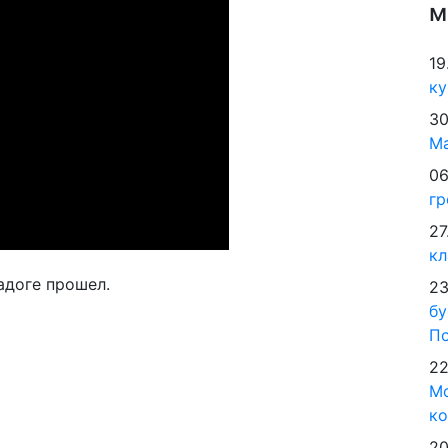
м
19
ку
30
М
06
гр
27
кл
адоге прошел.
23
бу
По
22
Мо
ко
20