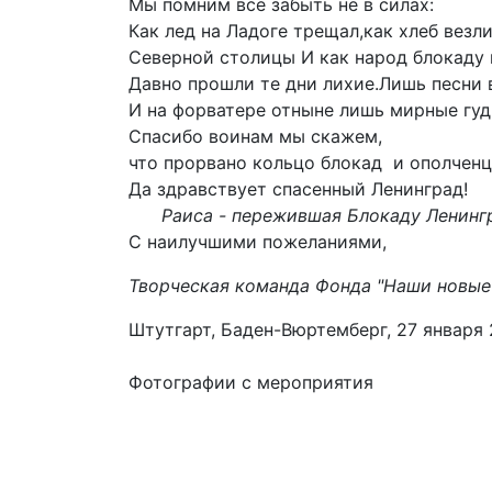
Мы помним все забыть не в с
Как лед на Ладоге трещал,как хлеб везл
Северной столицы И как народ бло
Давно прошли те дни лихие.Лишь песни в
И на форватере отныне лишь мирные гудк
Спасибо воинам мы скажем,
что прорвано кольцо блокад и ополчен
Да здравствует спасенный Ленинград!
Раиса - пережившая Блокаду Ленинг
С наилучшими пожеланиями,
Творческая команда Фонда "Наши новые
Штутгарт, Баден-Вюртемберг, 27 января 
Фотографии с мероприятия