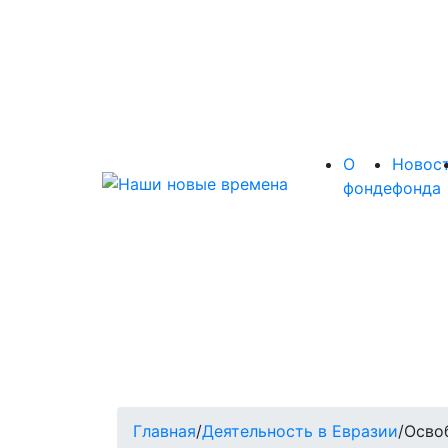
О
Новос
фонде
фонда
Главная
/
Деятельность в Евразии
/
Осво