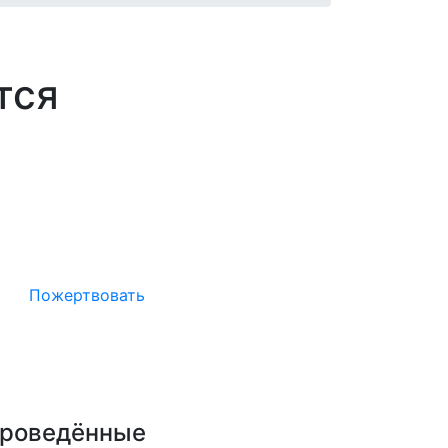
тся
Окажите поддержку русcким
проектам в Германии
Пожертвовать
роведённые