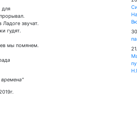
илах:
Си
и для
На
каду прорывал.
В
 Ладоге звучат.
и гудят.
30
па
цев мы помянем.
21
М
рада
пу
Н.
 времена"
2019г.