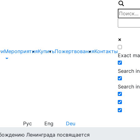
ти
Мероприятия
Купить
Пожертвования
Контакты
Exact ma
Search in 
Search in
Рус
Eng
Deu
бождению Ленинграда посвящается