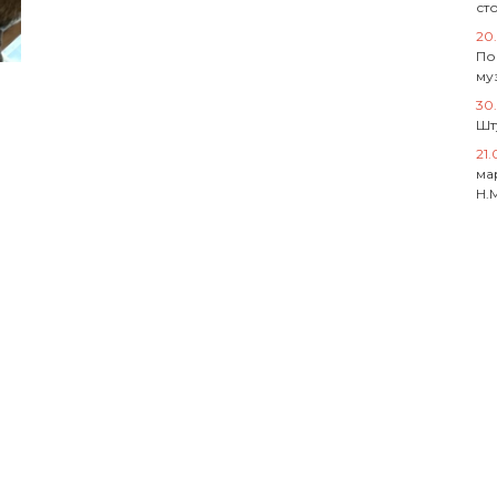
ст
20
По
му
30
Шт
21
ма
Н.