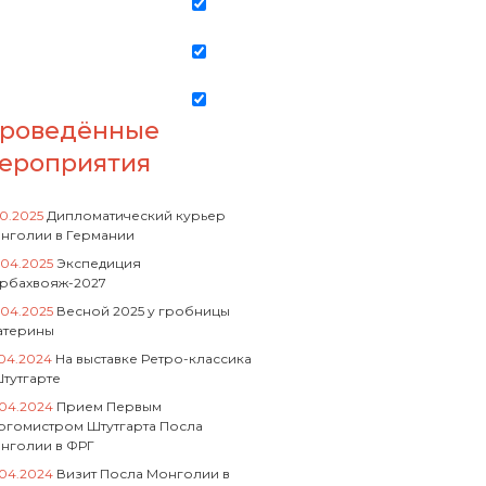
роведённые
ероприятия
10.2025
Дипломатический курьер
нголии в Германии
.04.2025
Экспедиция
рбахвояж-2027
.04.2025
Весной 2025 у гробницы
атерины
.04.2024
На выставке Ретро-классика
Штутгарте
.04.2024
Прием Первым
ргомистром Штутгарта Посла
нголии в ФРГ
.04.2024
Визит Посла Монголии в