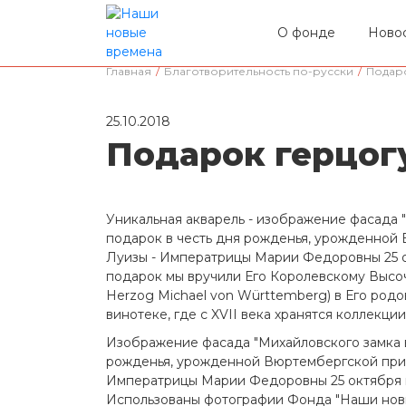
О фонде
Ново
Главная
/
Благотворительность по-русски
/
Подар
25.10.2018
Подарок герцог
Уникальная акварель - изображение фасада "
подарок в честь дня рожденья, урожденной
Луизы - Императрицы Марии Федоровны 25 о
подарок мы вручили Его Королевскому Высоч
Herzog Michael von Württemberg) в Его родов
винотеке, где с XVII века хранятся коллекц
Изображение фасада "Михайловского замка в
рожденья, урожденной Вюртембергской при
Императрицы Марии Федоровны 25 октября в
Использованы фотографии Фонда "Наши нов