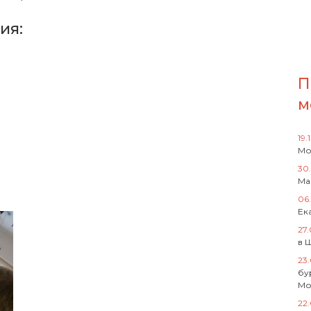
ия:
П
м
19.
Мо
30
Ма
06
Ек
27
в 
23
бу
Мо
22