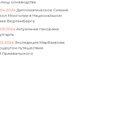
олицу коневодства
.04.2024
Дипломатическое Сияние:
сол Монголии в Национальном
зее Вюртемберга
.03.2024
Актуальная панорама
утгарта
.02.2024
Экспедиция Марбахвояж
ршрутом путешествия
М.Пржевальского