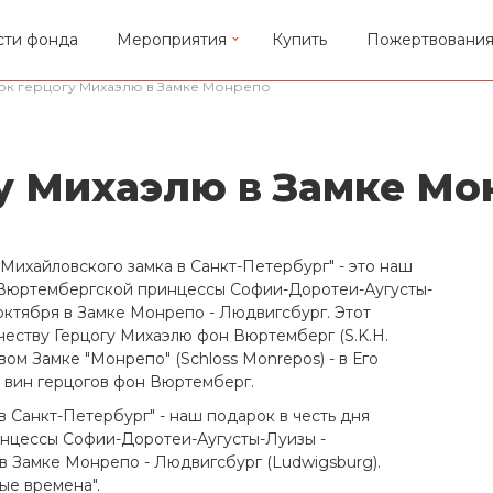
сти фонда
Мероприятия
Купить
Пожертвовани
ок герцогу Михаэлю в Замке Монрепо
у Михаэлю в Замке Мо
Михайловского замка в Санкт-Петербург" - это наш
 Вюртембергской принцессы Софии-Доротеи-Аугусты-
ктября в Замке Монрепо - Людвигсбург. Этот
еству Герцогу Михаэлю фон Вюртемберг (S.K.H.
ом Замке "Монрепо" (Schloss Monrepos) - в Его
ии вин герцогов фон Вюртемберг.
 Санкт-Петербург" - наш подарок в честь дня
нцессы Софии-Доротеи-Аугусты-Луизы -
 Замке Монрепо - Людвигсбург (Ludwigsburg).
ые времена".