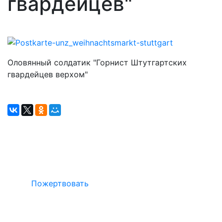
гвардейцев"
Оловянный солдатик "Горнист Штутгартских
гвардейцев верхом"
Окажите поддержку русcким проектам
в Германии
Пожертвовать