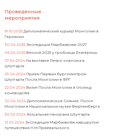
Проведённые
мероприятия
19.10.2025
Дипломатический курьер Монголии в
Германии
30.04.2025
Экспедиция Марбахвояж-2027
06.04.2025
Весной 2025 у гробницы Екатерины
27.04.2024
На выставке Ретро-классика в
Штутгарте
23.04.2024
Прием Первым бургомистром
Штутгарта Посла Монголии в ФРГ
22.04.2024
Визит Посла Монголии в столицу
коневодства
20.04.2024
Дипломатическое Сияние: Посол
Монголии в Национальном музее Вюртемберга
30.03.2024
Актуальная панорама Штутгарта
21.02.2024
Экспедиция Марбахвояж маршрутом
путешествия Н.М.Пржевальского