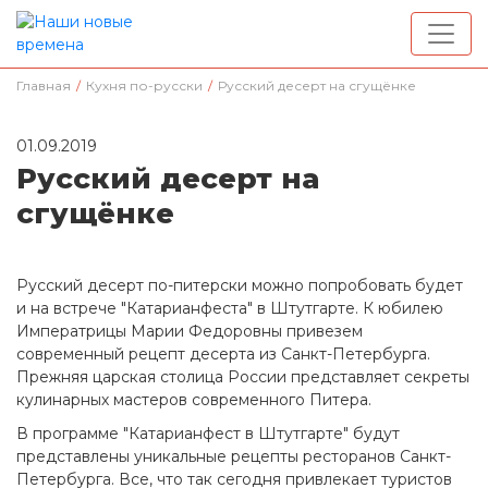
Главная
/
Кухня по-русски
/
Русский десерт на сгущёнке
01.09.2019
Русский десерт на
сгущёнке
Русский десерт по-питерски можно попробовать будет
и на встрече "Катарианфеста" в Штутгарте. К юбилею
Императрицы Марии Федоровны привезем
современный рецепт десерта из Санкт-Петербурга.
Прежняя царская столица России представляет секреты
кулинарных мастеров современного Питера.
В программе "Катарианфест в Штутгарте" будут
представлены уникальные рецепты ресторанов Санкт-
Петербурга. Все, что так сегодня привлекает туристов